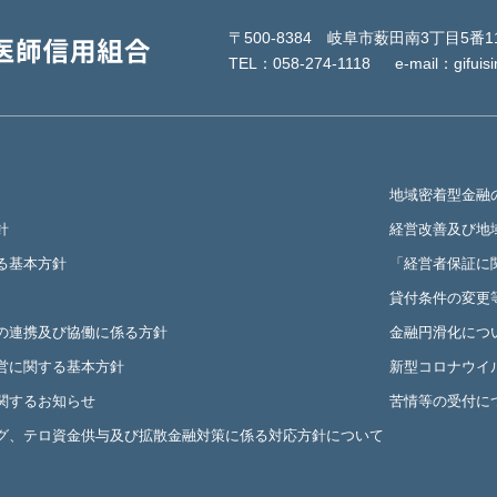
〒500-8384 岐阜市薮田南3丁目5番1
TEL：
058-274-1118
e-mail：gifuis
地域密着型金融
針
経営改善及び地
る基本方針
「経営者保証に
貸付条件の変更
の連携及び協働に係る方針
金融円滑化につ
営に関する基本方針
新型コロナウイ
関するお知らせ
苦情等の受付に
グ、テロ資金供与及び拡散金融対策に係る対応方針について