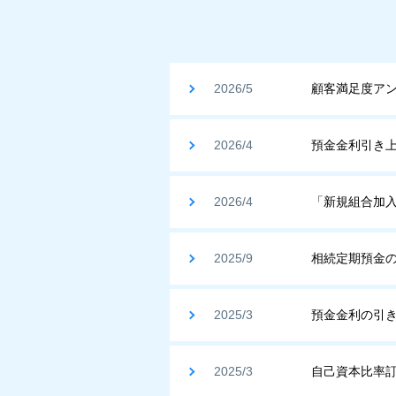
2026/5
顧客満足度ア
2026/4
預金金利引き
2026/4
「新規組合加
2025/9
相続定期預金
2025/3
預金金利の引
2025/3
自己資本比率