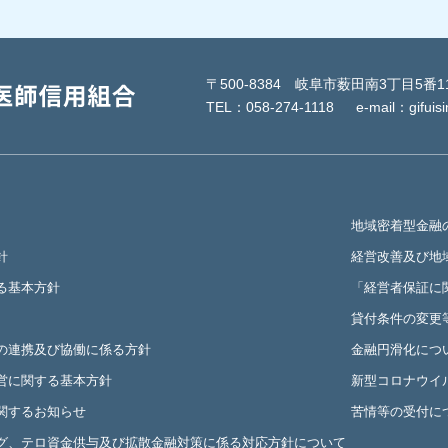
〒500-8384 岐阜市薮田南3丁目5番1
TEL：
058-274-1118
e-mail：gifuis
地域密着型金融
針
経営改善及び地
る基本方針
「経営者保証に
貸付条件の変更
の連携及び協働に係る方針
金融円滑化につ
営に関する基本方針
新型コロナウイ
関するお知らせ
苦情等の受付に
グ、テロ資金供与及び拡散金融対策に係る対応方針について