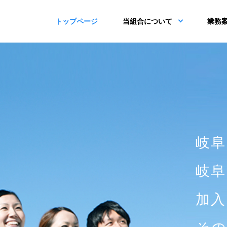
トップページ
当組合について
業務
岐阜
岐阜
加